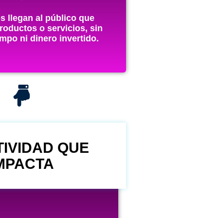
s llegan al público que
roductos o servicios, sin
mpo ni dinero invertido.
IVIDAD QUE
MPACTA