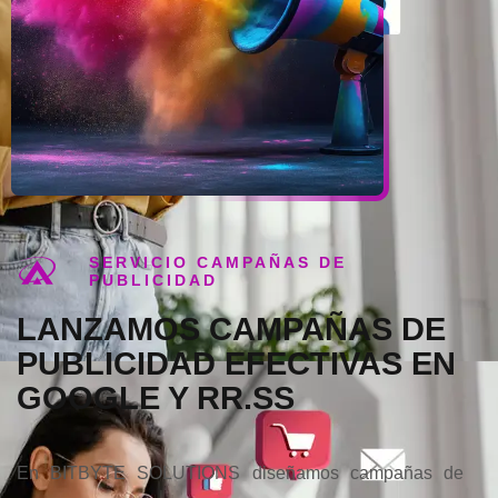
SERVICIO CAMPAÑAS DE
PUBLICIDAD
LANZAMOS CAMPAÑAS DE
PUBLICIDAD EFECTIVAS EN
GOOGLE Y RR.SS
En BITBYTE SOLUTIONS diseñamos campañas de