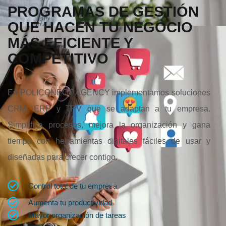
PROGRAMAS DE GESTIÓN
QUE HACEN TU NEGOCIO
MÁS EFICIENTE Y
COMPETITIVO
En POLICONECT AGENCY implementamos soluciones
CRM, ERP y TPV que se adaptan a tu empresa.
Simplifica procesos, mejora la organización y gana
tiempo con herramientas digitales fáciles de usar y
diseñadas para crecer contigo.
Control total de tu empresa
Aumenta tu productividad
Mayor organización de tareas