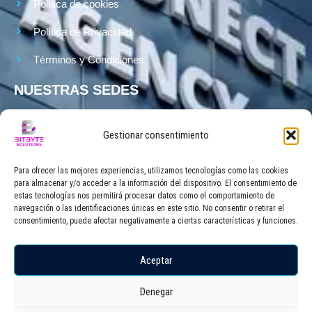
Política de cookies
Política de Privacidad
Términos y Condiciones
NUESTRAS SEDES
Sede en Madrid
Gestionar consentimiento
P.º de Juan XXIII, 1, Moncloa – Aravaca, 28040 Madrid
Para ofrecer las mejores experiencias, utilizamos tecnologías como las cookies
Sede en Bilbao
para almacenar y/o acceder a la información del dispositivo. El consentimiento de
Baias Kalea, 6, 01400 Laudio, Araba
estas tecnologías nos permitirá procesar datos como el comportamiento de
navegación o las identificaciones únicas en este sitio. No consentir o retirar el
consentimiento, puede afectar negativamente a ciertas características y funciones.
Sede en México
Ciudad de México
Aceptar
Denegar